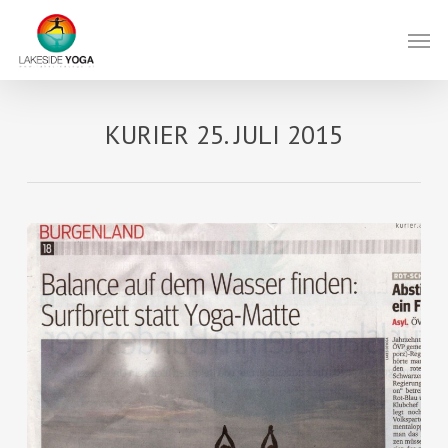
Skip
Men
to
main
content
KURIER 25. JULI 2015