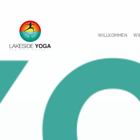
Skip
to
main
content
WILLKOMMEN
WI