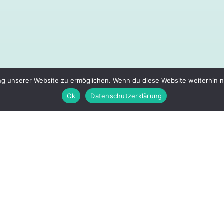
g unserer Website zu ermöglichen. Wenn du diese Website weiterhin nut
Ok
Datenschutzerklärung
H YOGAKURS-YOGA FÜR SCHWAN
14.Jänner um 16:45
MIT BIHTER ARGUN